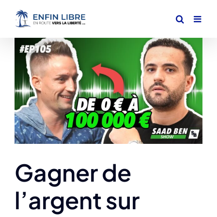
Passer
au
contenu
Voir
l'image
agrandie
Gagner de
l’argent sur